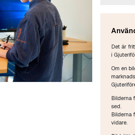
Använd
Det är fri
i Gjuterif
Om en bil
marknadsf
Gjuteriför
Bilderna 
sed.
Bilderna f
vidare.