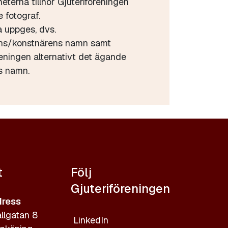
heterna tillhör Gjuteriföreningen
 fotograf.
a uppges, dvs.
ens/konstnärens namn samt
reningen alternativt det ägande
s namn.
t
Följ
Gjuteriföreningen
ress
llgatan 8
LinkedIn