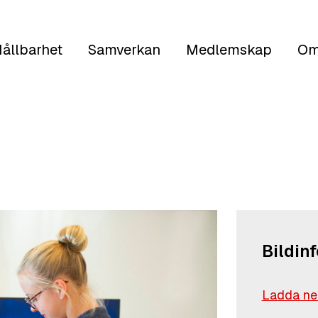
ållbarhet
Samverkan
Medlemskap
Om
Bildin
Ladda ned