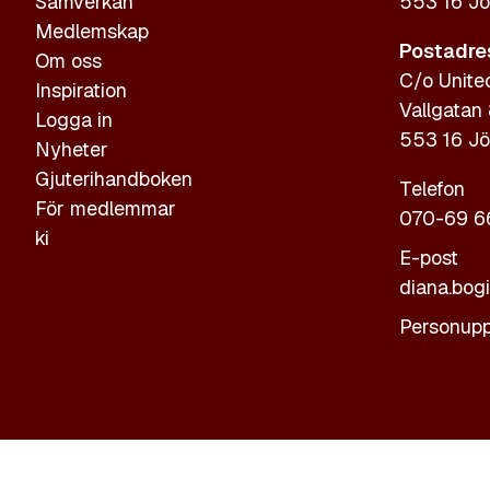
Samverkan
553 16 Jö
Medlemskap
Postadre
Om oss
C/o Unite
Inspiration
Vallgatan
Logga in
553 16 Jö
Nyheter
Gjuterihandboken
Telefon
För medlemmar
070-69 6
ki
E-post
diana.bog
Personupp