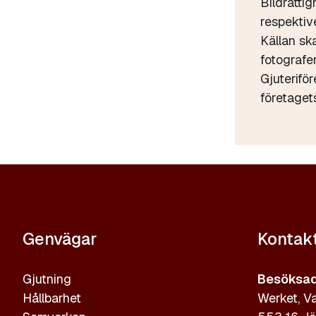
Bildrättig
respektive
Källan sk
fotograf
Gjuterifö
företaget
Genvägar
Kontak
Gjutning
Besöksad
Hållbarhet
Werket, Va