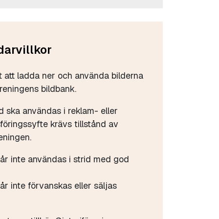
arvillkor
tt att ladda ner och använda bilderna
öreningens bildbank.
d ska användas i reklam- eller
öringssyfte krävs tillstånd av
eningen.
får inte användas i strid med god
år inte förvanskas eller säljas