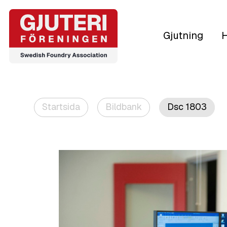
Gjutning
H
Startsida
Bildbank
Dsc 1803