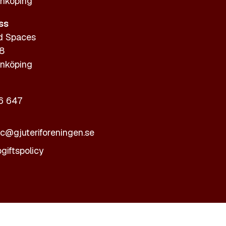
nköping
ss
d Spaces
 8
nköping
6 647
ic@gjuteriforeningen.se
giftspolicy