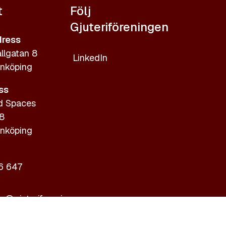
t
Följ
Gjuteriföreningen
ress
llgatan 8
LinkedIn
nköping
ss
d Spaces
 8
nköping
6 647
ic@gjuteriforeningen.se
giftspolicy