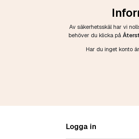
Infor
Av säkerhetsskäl har vi nol
behöver du klicka på
Åters
Har du inget konto än
Logga in