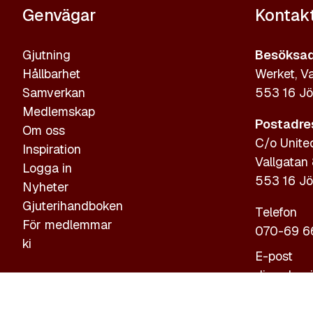
Genvägar
Kontak
Gjutning
Besöksad
Hållbarhet
Werket, Va
Samverkan
553 16 Jö
Medlemskap
Postadre
Om oss
C/o Unite
Inspiration
Vallgatan
Logga in
553 16 Jö
Nyheter
Gjuterihandboken
Telefon
För medlemmar
070-69 6
ki
E-post
diana.bog
Personupp