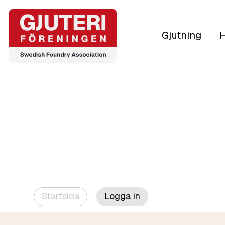
Gjutning
H
Startsida
Logga in