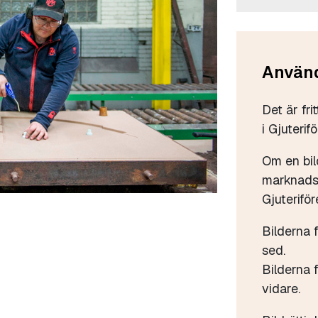
Använd
Det är fri
i Gjuterif
Om en bil
marknadsf
Gjuteriför
Bilderna 
sed.
Bilderna f
vidare.