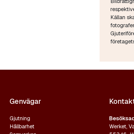
Bildrättig
respektive
Källan sk
fotograf
Gjuterifö
företaget
Genvägar
Kontak
Gjutning
Besöksad
Hållbarhet
Werket, Va