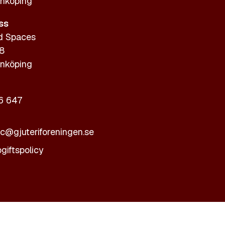
nköping
ss
d Spaces
 8
nköping
6 647
ic@gjuteriforeningen.se
giftspolicy