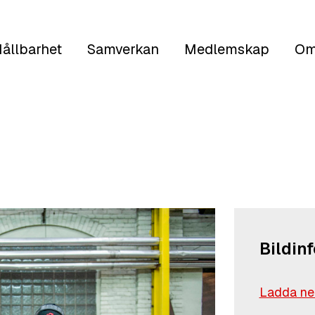
ållbarhet
Samverkan
Medlemskap
Om
Bildin
Ladda ned