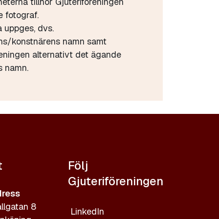
heterna tillhör Gjuteriföreningen
 fotograf.
a uppges, dvs.
ens/konstnärens namn samt
reningen alternativt det ägande
s namn.
t
Följ
Gjuteriföreningen
ress
llgatan 8
LinkedIn