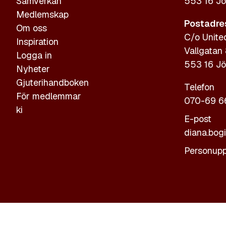
Samverkan
553 16 Jö
Medlemskap
Postadre
Om oss
C/o Unite
Inspiration
Vallgatan
Logga in
553 16 Jö
Nyheter
Gjuterihandboken
Telefon
För medlemmar
070-69 6
ki
E-post
diana.bog
Personupp