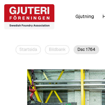
Gjutning
H
Startsida
Bildbank
Dsc 1764