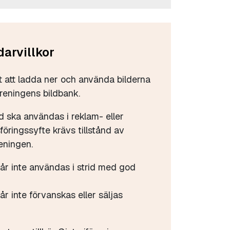
arvillkor
tt att ladda ner och använda bilderna
öreningens bildbank.
d ska användas i reklam- eller
öringssyfte krävs tillstånd av
eningen.
får inte användas i strid med god
år inte förvanskas eller säljas