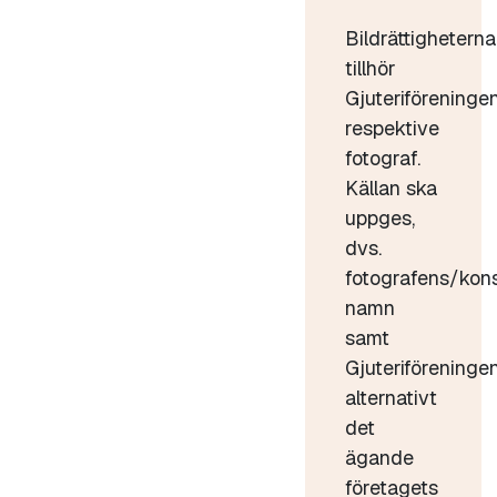
Bildrättigheterna
tillhör
Gjuteriföreninge
respektive
fotograf.
Källan ska
uppges,
dvs.
fotografens/kon
namn
samt
Gjuteriföreninge
alternativt
det
ägande
företagets