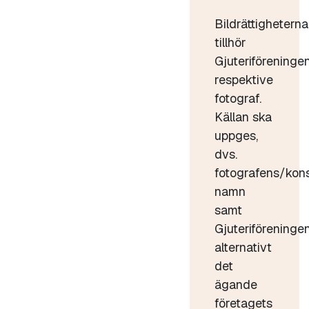
Bildrättigheterna
tillhör
Gjuteriföreninge
respektive
fotograf.
Källan ska
uppges,
dvs.
fotografens/kon
namn
samt
Gjuteriföreninge
alternativt
det
ägande
företagets