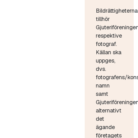
Bildrättigheterna
tillhör
Gjuteriföreninge
respektive
fotograf.
Källan ska
uppges,
dvs.
fotografens/kon
namn
samt
Gjuteriföreninge
alternativt
det
ägande
företagets