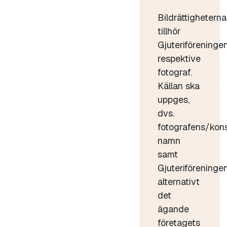
Bildrättigheterna
tillhör
Gjuteriföreninge
respektive
fotograf.
Källan ska
uppges,
dvs.
fotografens/kon
namn
samt
Gjuteriföreninge
alternativt
det
ägande
företagets