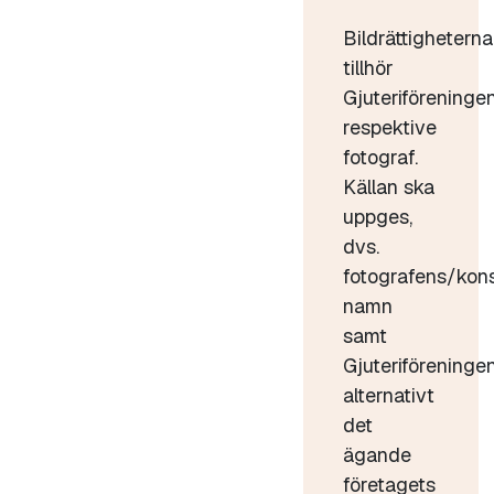
Bildrättigheterna
tillhör
Gjuteriföreninge
respektive
fotograf.
Källan ska
uppges,
dvs.
fotografens/kon
namn
samt
Gjuteriföreninge
alternativt
det
ägande
företagets