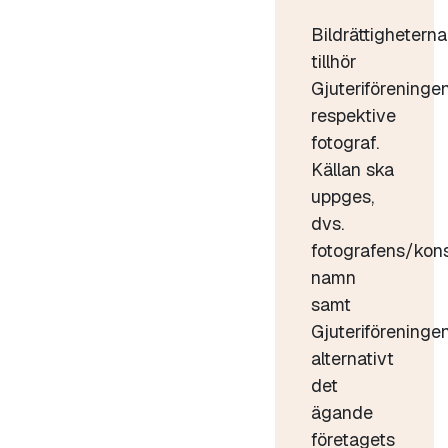
Bildrättigheterna
tillhör
Gjuteriföreninge
respektive
fotograf.
Källan ska
uppges,
dvs.
fotografens/kon
namn
samt
Gjuteriföreninge
alternativt
det
ägande
företagets