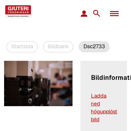
Startsida
Bildbank
Dsc2733
Bildinformat
Ladda
ned
högupplöst
bild