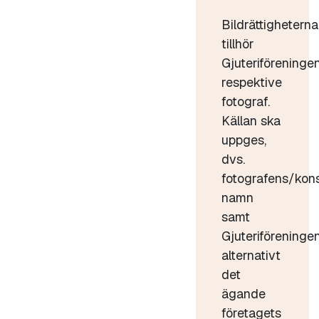
Bildrättigheterna
tillhör
Gjuteriföreninge
respektive
fotograf.
Källan ska
uppges,
dvs.
fotografens/kon
namn
samt
Gjuteriföreninge
alternativt
det
ägande
företagets