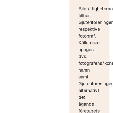
Bildrättigheterna
tillhör
Gjuteriföreninge
respektive
fotograf.
Källan ska
uppges,
dvs.
fotografens/kon
namn
samt
Gjuteriföreninge
alternativt
det
ägande
företagets