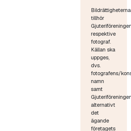
Bildrättigheterna
tillhör
Gjuteriföreninge
respektive
fotograf.
Källan ska
uppges,
dvs.
fotografens/kon
namn
samt
Gjuteriföreninge
alternativt
det
ägande
företagets