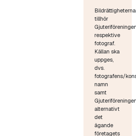
Bildrättigheterna
tillhör
Gjuteriföreninge
respektive
fotograf.
Källan ska
uppges,
dvs.
fotografens/kon
namn
samt
Gjuteriföreninge
alternativt
det
ägande
företagets