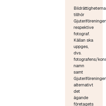
Bildrättigheterna
tillhör
Gjuteriföreninge
respektive
fotograf.
Källan ska
uppges,
dvs.
fotografens/kon
namn
samt
Gjuteriföreninge
alternativt
det
ägande
företagets