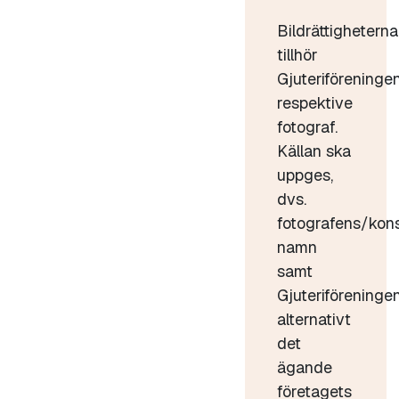
Bildrättigheterna
tillhör
Gjuteriföreninge
respektive
fotograf.
Källan ska
uppges,
dvs.
fotografens/kon
namn
samt
Gjuteriföreninge
alternativt
det
ägande
företagets