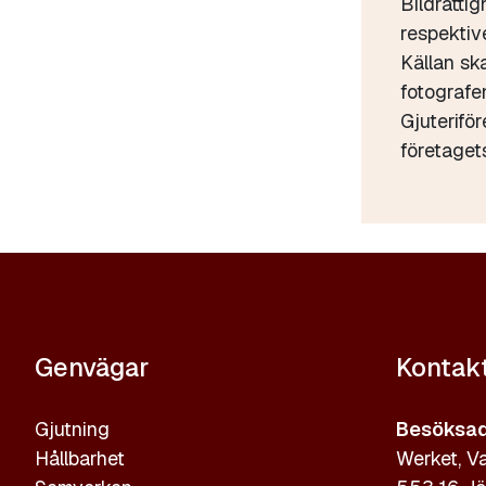
Bildrättig
respektive
Källan sk
fotograf
Gjuterifö
företaget
Genvägar
Kontak
Gjutning
Besöksad
Hållbarhet
Werket, Va