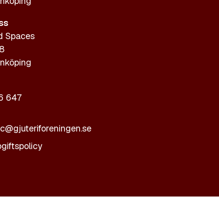
nköping
ss
d Spaces
 8
nköping
6 647
ic@gjuteriforeningen.se
giftspolicy