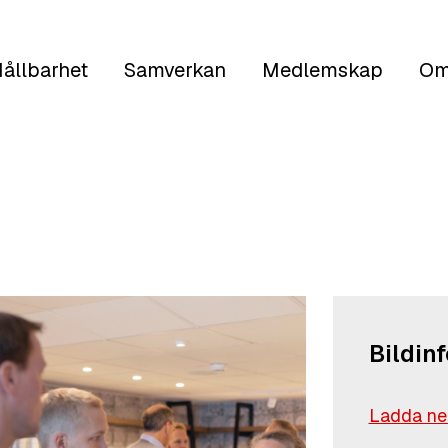
ållbarhet
Samverkan
Medlemskap
Om
Bildin
Ladda ned