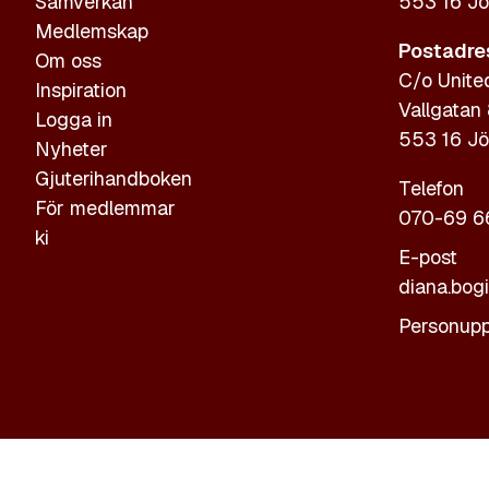
Samverkan
553 16 Jö
Medlemskap
Postadre
Om oss
C/o Unite
Inspiration
Vallgatan
Logga in
553 16 Jö
Nyheter
Gjuterihandboken
Telefon
För medlemmar
070-69 6
ki
E-post
diana.bog
Personupp