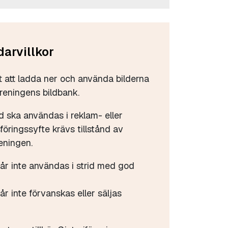
arvillkor
tt att ladda ner och använda bilderna
öreningens bildbank.
d ska användas i reklam- eller
öringssyfte krävs tillstånd av
eningen.
får inte användas i strid med god
år inte förvanskas eller säljas