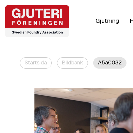
Gjutning
H
Startsida
Bildbank
A5a0032