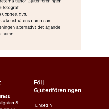
heterna tillhör Gjuteriföreningen
 fotograf.
a uppges, dvs.
ens/konstnärens namn samt
reningen alternativt det ägande
s namn.
t
Följ
Gjuteriföreningen
ress
llgatan 8
LinkedIn