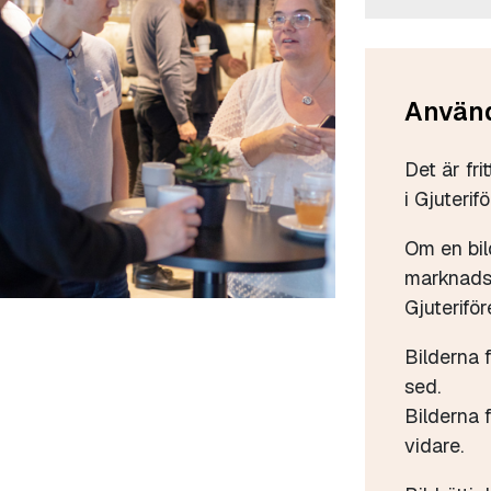
Använd
Det är fri
i Gjuterif
Om en bil
marknadsf
Gjuteriför
Bilderna 
sed.
Bilderna f
vidare.