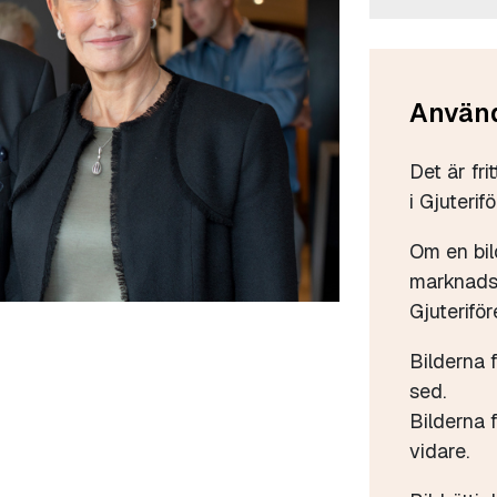
Använd
Det är fri
i Gjuterif
Om en bil
marknadsf
Gjuteriför
Bilderna 
sed.
Bilderna f
vidare.