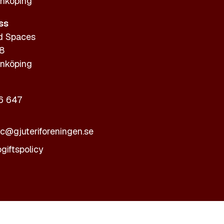
nköping
ss
d Spaces
 8
nköping
6 647
ic@gjuteriforeningen.se
giftspolicy