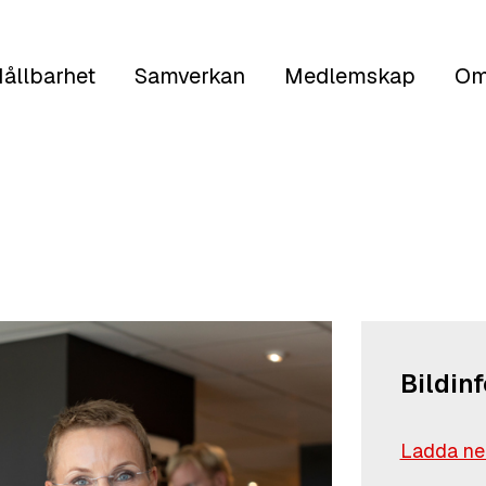
ållbarhet
Samverkan
Medlemskap
Om
Bildin
Ladda ned