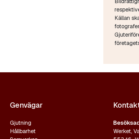
Bildrättig
respektive
Källan sk
fotograf
Gjuterifö
företaget
Genvägar
Kontak
Gjutning
Besöksad
Hållbarhet
Werket, Va