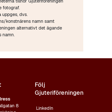
heterna tillhör Gjuteriföreningen
 fotograf.
a uppges, dvs.
ens/konstnärens namn samt
reningen alternativt det ägande
s namn.
t
Följ
Gjuteriföreningen
ress
llgatan 8
LinkedIn