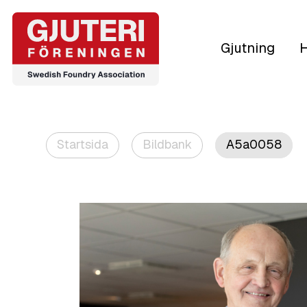
Gjutning
H
Startsida
Bildbank
A5a0058