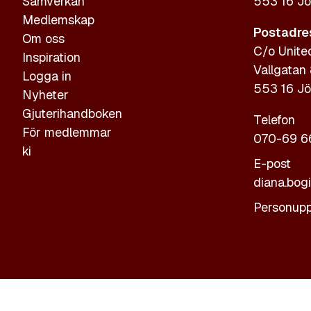
Samverkan
553 16 Jö
Medlemskap
Postadre
Om oss
C/o Unite
Inspiration
Vallgatan
Logga in
553 16 Jö
Nyheter
Gjuterihandboken
Telefon
För medlemmar
070-69 6
ki
E-post
diana.bog
Personupp