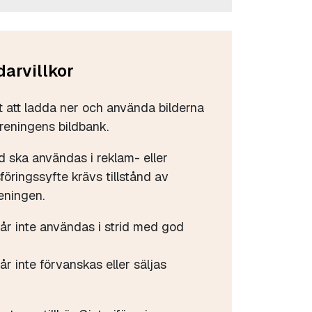
arvillkor
tt att ladda ner och använda bilderna
öreningens bildbank.
d ska användas i reklam- eller
öringssyfte krävs tillstånd av
eningen.
får inte användas i strid med god
år inte förvanskas eller säljas