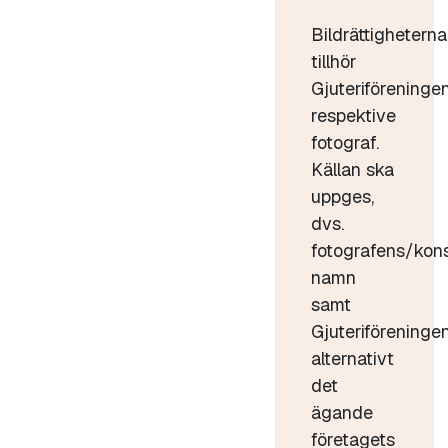
Bildrättigheterna
tillhör
Gjuteriföreninge
respektive
fotograf.
Källan ska
uppges,
dvs.
fotografens/kon
namn
samt
Gjuteriföreninge
alternativt
det
ägande
företagets