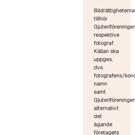
Bildrättigheterna
tillhör
Gjuteriföreninge
respektive
fotograf.
Källan ska
uppges,
dvs.
fotografens/kon
namn
samt
Gjuteriföreninge
alternativt
det
ägande
företagets