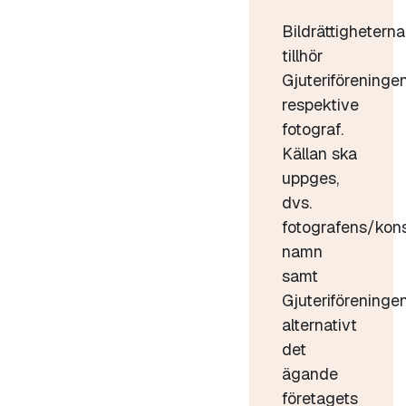
Bildrättigheterna
tillhör
Gjuteriföreninge
respektive
fotograf.
Källan ska
uppges,
dvs.
fotografens/kon
namn
samt
Gjuteriföreninge
alternativt
det
ägande
företagets