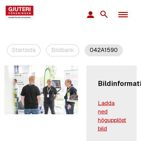
Startsida
Bildbank
042A1590
Bildinformat
Ladda
ned
högupplöst
bild