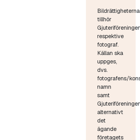
Bildrättigheterna
tillhör
Gjuteriföreninge
respektive
fotograf.
Källan ska
uppges,
dvs.
fotografens/kon
namn
samt
Gjuteriföreninge
alternativt
det
ägande
företagets