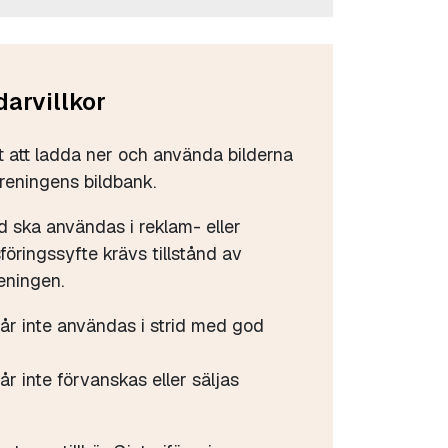
arvillkor
tt att ladda ner och använda bilderna
öreningens bildbank.
d ska användas i reklam- eller
öringssyfte krävs tillstånd av
eningen.
får inte användas i strid med god
år inte förvanskas eller säljas