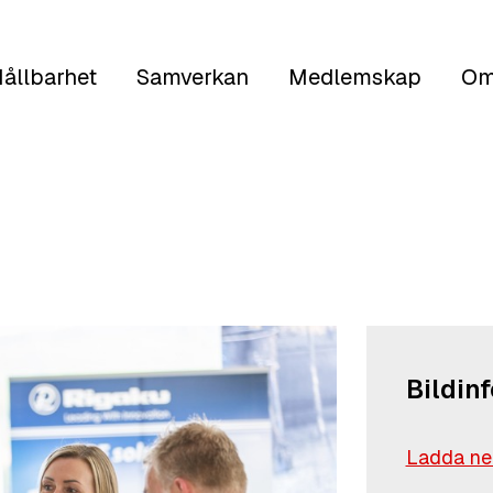
ållbarhet
Samverkan
Medlemskap
Om
Bildin
Ladda ned