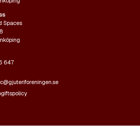
nköping
ss
d Spaces
 8
nköping
6 647
ic@gjuteriforeningen.se
giftspolicy