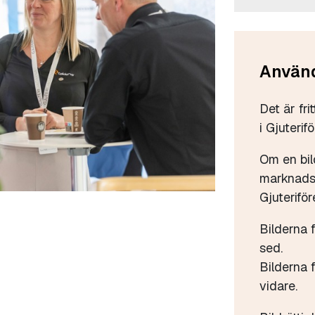
Använd
Det är fri
i Gjuterif
Om en bil
marknadsf
Gjuteriför
Bilderna 
sed.
Bilderna f
vidare.