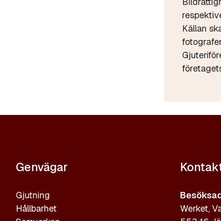
Bildrättig
respektive
Källan sk
fotograf
Gjuterifö
företaget
Genvägar
Kontak
Gjutning
Besöksad
Hållbarhet
Werket, Va