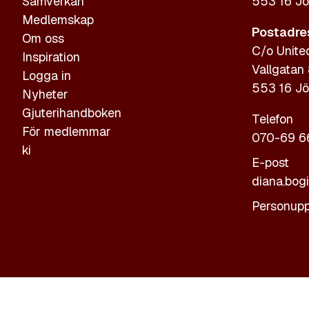
Samverkan
553 16 Jö
Medlemskap
Postadre
Om oss
C/o Unite
Inspiration
Vallgatan
Logga in
553 16 Jö
Nyheter
Gjuterihandboken
Telefon
För medlemmar
070-69 6
ki
E-post
diana.bog
Personupp