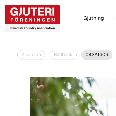
Gjutning
H
Startsida
Bildbank
042A1606