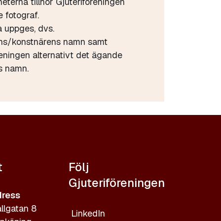
heterna tillhör Gjuteriföreningen
 fotograf.
a uppges, dvs.
ens/konstnärens namn samt
reningen alternativt det ägande
s namn.
t
Följ
Gjuteriföreningen
ress
llgatan 8
LinkedIn