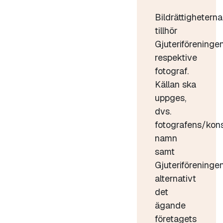
Bildrättigheterna
tillhör
Gjuteriföreninge
respektive
fotograf.
Källan ska
uppges,
dvs.
fotografens/kon
namn
samt
Gjuteriföreninge
alternativt
det
ägande
företagets