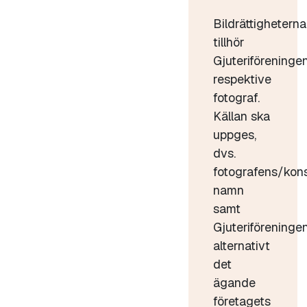
Bildrättigheterna
tillhör
Gjuteriföreninge
respektive
fotograf.
Källan ska
uppges,
dvs.
fotografens/kon
namn
samt
Gjuteriföreninge
alternativt
det
ägande
företagets