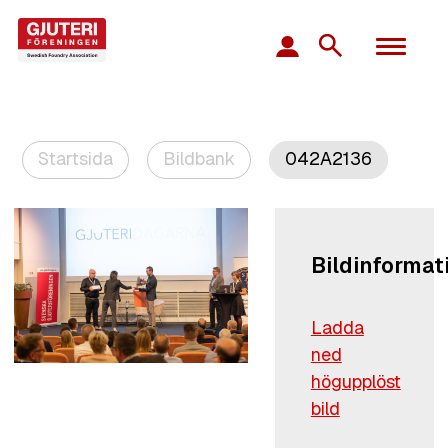
Startsida
Bildbank
042A2136
Bildinformat
Ladda
ned
högupplöst
bild