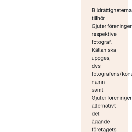
Bildrättigheterna
tillhör
Gjuteriföreninge
respektive
fotograf.
Källan ska
uppges,
dvs.
fotografens/kon
namn
samt
Gjuteriföreninge
alternativt
det
ägande
företagets