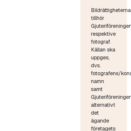
Bildrättigheterna
tillhör
Gjuteriföreninge
respektive
fotograf.
Källan ska
uppges,
dvs.
fotografens/kon
namn
samt
Gjuteriföreninge
alternativt
det
ägande
företagets