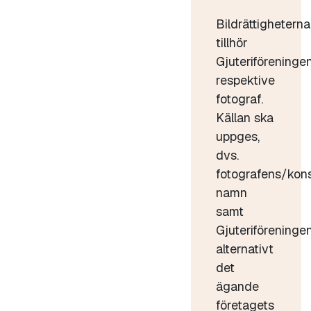
Bildrättigheterna
tillhör
Gjuteriföreninge
respektive
fotograf.
Källan ska
uppges,
dvs.
fotografens/kon
namn
samt
Gjuteriföreninge
alternativt
det
ägande
företagets