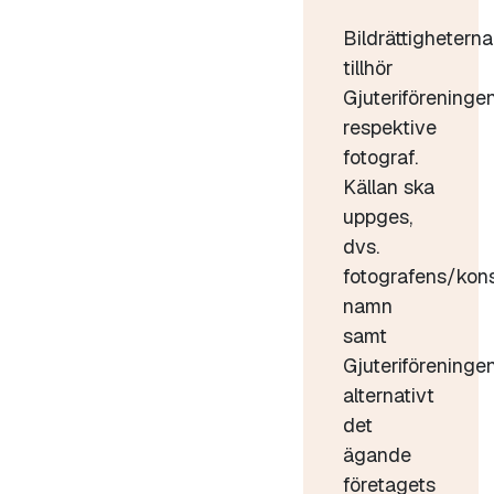
Bildrättigheterna
tillhör
Gjuteriföreninge
respektive
fotograf.
Källan ska
uppges,
dvs.
fotografens/kon
namn
samt
Gjuteriföreninge
alternativt
det
ägande
företagets