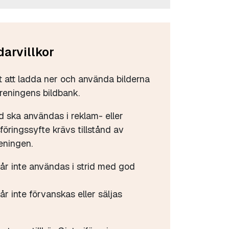
arvillkor
tt att ladda ner och använda bilderna
öreningens bildbank.
d ska användas i reklam- eller
öringssyfte krävs tillstånd av
eningen.
får inte användas i strid med god
år inte förvanskas eller säljas