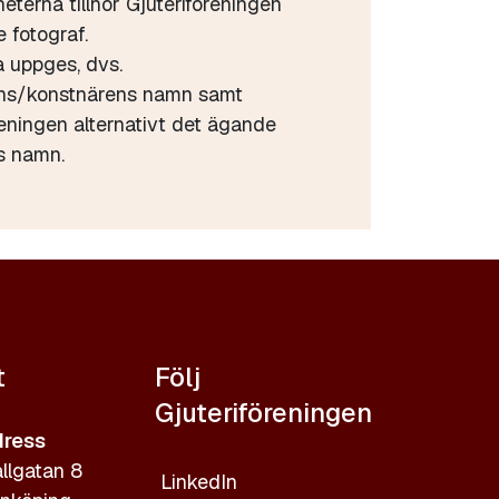
heterna tillhör Gjuteriföreningen
 fotograf.
a uppges, dvs.
ens/konstnärens namn samt
reningen alternativt det ägande
s namn.
t
Följ
Gjuteriföreningen
ress
llgatan 8
LinkedIn