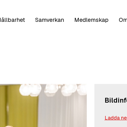
ållbarhet
Samverkan
Medlemskap
Om
Bildin
Ladda ned