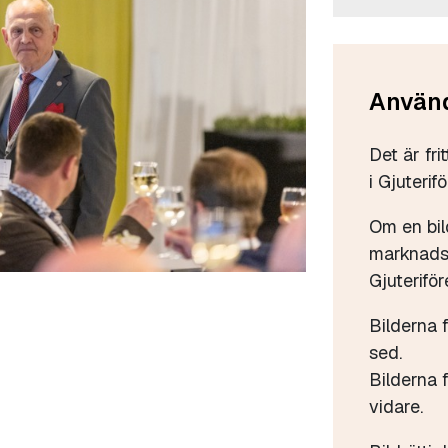
Använd
Det är fri
i Gjuterif
Om en bil
marknadsf
Gjuteriför
Bilderna 
sed.
Bilderna f
vidare.