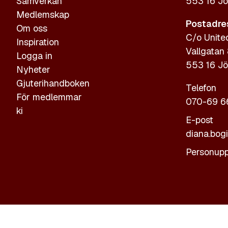
Samverkan
553 16 Jö
Medlemskap
Postadre
Om oss
C/o Unite
Inspiration
Vallgatan
Logga in
553 16 Jö
Nyheter
Gjuterihandboken
Telefon
För medlemmar
070-69 6
ki
E-post
diana.bog
Personupp