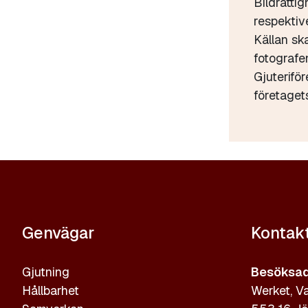
Bildrättig
respektive
Källan sk
fotograf
Gjuterifö
företaget
Genvägar
Kontak
Gjutning
Besöksad
Hållbarhet
Werket, Va