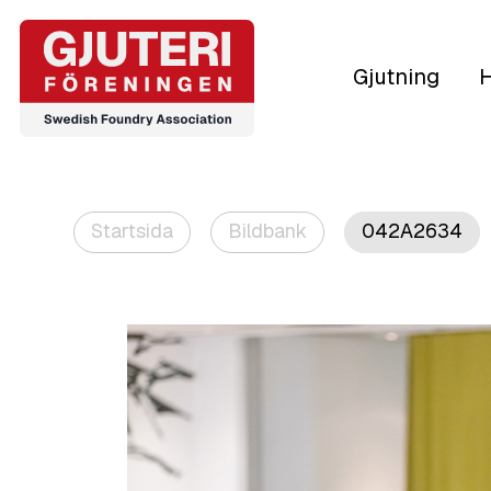
Gjutning
H
Startsida
Bildbank
042A2634