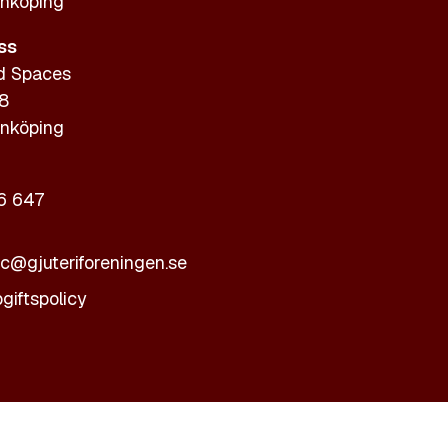
nköping
ss
d Spaces
 8
nköping
6 647
ic@gjuteriforeningen.se
giftspolicy