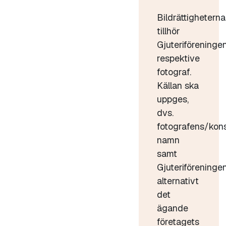
Bildrättigheterna
tillhör
Gjuteriföreninge
respektive
fotograf.
Källan ska
uppges,
dvs.
fotografens/kon
namn
samt
Gjuteriföreninge
alternativt
det
ägande
företagets