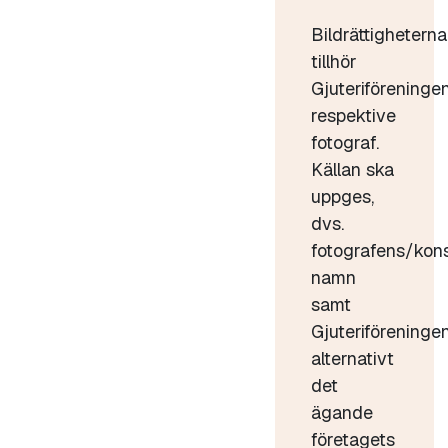
Bildrättigheterna
tillhör
Gjuteriföreninge
respektive
fotograf.
Källan ska
uppges,
dvs.
fotografens/kon
namn
samt
Gjuteriföreninge
alternativt
det
ägande
företagets