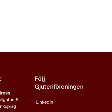
t
Följ
Gjuteriföreningen
ress
llgatan 8
LinkedIn
nköping