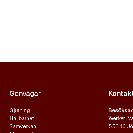
Genvägar
Kontak
Gjutning
Besöksad
Hållbarhet
Werket, Va
Samverkan
553 16 Jö