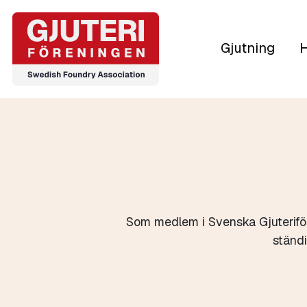
Gjutning
H
Som medlem i Svenska Gjuteriför
ständ