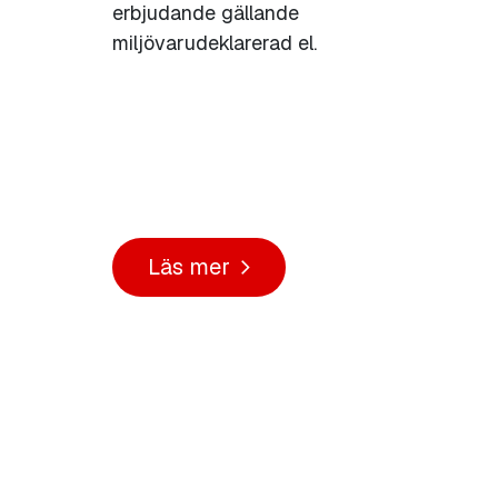
erbjudande gällande
miljövarudeklarerad el.
Läs mer