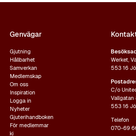
Genvägar
Kontak
Gjutning
Besöksad
Hållbarhet
Werket, Va
Samverkan
553 16 Jö
Medlemskap
Postadre
Om oss
C/o Unite
Inspiration
Vallgatan
Logga in
553 16 Jö
Nyheter
Gjuterihandboken
Telefon
För medlemmar
070-69 6
ki