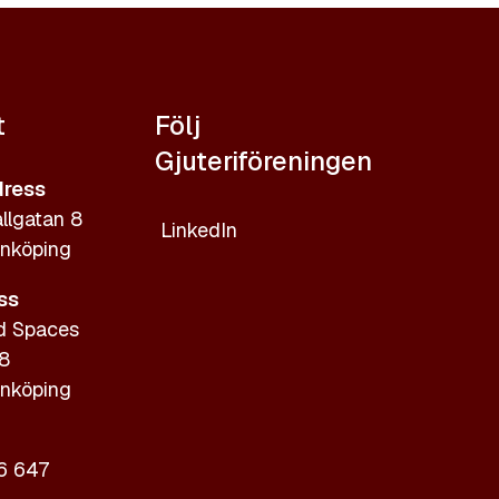
t
Följ
Gjuteriföreningen
ress
llgatan 8
LinkedIn
nköping
ss
d Spaces
 8
nköping
6 647